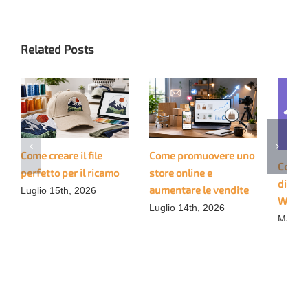
Related Posts
Come creare il file
Come promuovere uno
Come 
perfetto per il ricamo
store online e
di Pri
aumentare le vendite
Luglio 15th, 2026
WooC
Luglio 14th, 2026
Marzo 