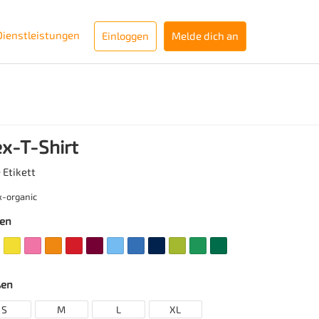
Dienstleistungen
Einloggen
Melde dich an
x-T-Shirt
 Etikett
x-organic
ben
ßen
S
M
L
XL