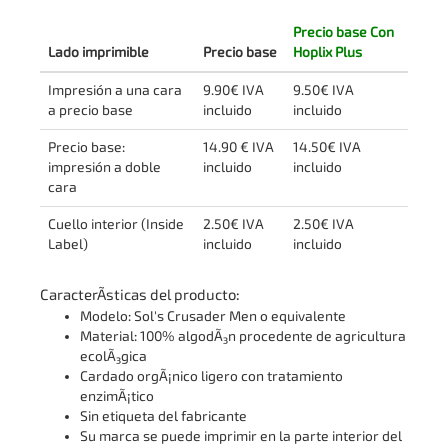
Precio base Con
Lado imprimible
Precio base
Hoplix Plus
Impresión a una cara
9.90€ IVA
9.50€ IVA
a precio base
incluido
incluido
Precio base:
14.90 € IVA
14.50€ IVA
impresión a doble
incluido
incluido
cara
Cuello interior (Inside
2.50€ IVA
2.50€ IVA
Label)
incluido
incluido
CaracterÃ­sticas del producto:
Modelo: Sol's Crusader Men o equivalente
Material: 100% algodÃ³n procedente de agricultura
ecolÃ³gica
Cardado orgÃ¡nico ligero con tratamiento
enzimÃ¡tico
Sin etiqueta del fabricante
Su marca se puede imprimir en la parte interior del