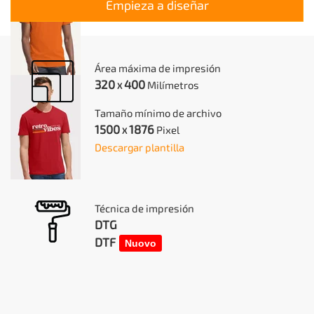
Empieza a diseñar
Área máxima de impresión
320
400
Milímetros
X
Tamaño mínimo de archivo
1500
1876
Pixel
X
Descargar plantilla
Técnica de impresión
DTG
DTF
Nuovo