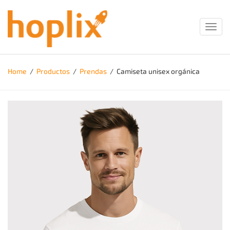
Toggl
navig
Home
/
Productos
/
Prendas
/
Camiseta unisex orgánica