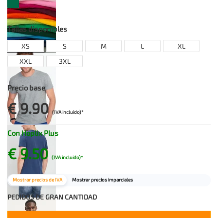
Tallas disponibles
XS
S
M
L
XL
XXL
3XL
Precio base
€ 9.90
(IVA incluido)*
Con Hoplix Plus
€ 9.50
(IVA incluido)*
Mostrar precios de IVA
Mostrar precios imparciales
PEDIDOS DE GRAN CANTIDAD