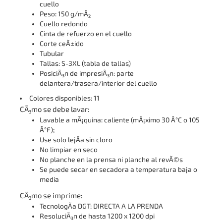
cuello
Peso: 150 g/mÂ²
Cuello redondo
Cinta de refuerzo en el cuello
Corte ceÃ±ido
Tubular
Tallas: S-3XL (tabla de tallas)
PosiciÃ³n de impresiÃ³n: parte
delantera/trasera/interior del cuello
Colores disponibles: 11
CÃ³mo se debe lavar:
Lavable a mÃ¡quina: caliente (mÃ¡ximo 30 Â°C o 105
Â°F);
Use solo lejÃ­a sin cloro
No limpiar en seco
No planche en la prensa ni planche al revÃ©s
Se puede secar en secadora a temperatura baja o
media
CÃ³mo se imprime:
TecnologÃ­a DGT: DIRECTA A LA PRENDA
ResoluciÃ³n de hasta 1200 x 1200 dpi