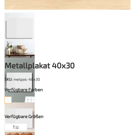
Metallplakat 40x30
SKU
: metpos-40x30
Verfügbare Farben
Verfügbare Größen
T.U.