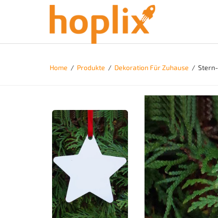
Home
/
Produkte
/
Dekoration Für Zuhause
/
Stern