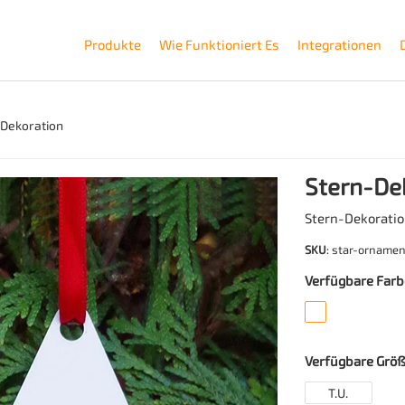
Produkte
Wie Funktioniert Es
Integrationen
-Dekoration
Stern-De
Stern-Dekorati
SKU
: star-ornamen
Verfügbare Far
Verfügbare Grö
T.U.