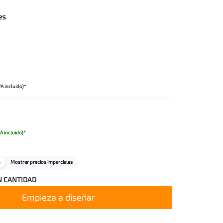
es
VA incluido)*
A incluido)*
A
Mostrar precios imparciales
N CANTIDAD
Empieza a diseñar