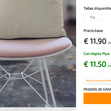
Tallas disponibl
T.U.
Precio base
€ 11.90
(I
Con Hoplix Plus
€ 11.50
(IV
Mostrar precios de IV
PEDIDOS DE GRA