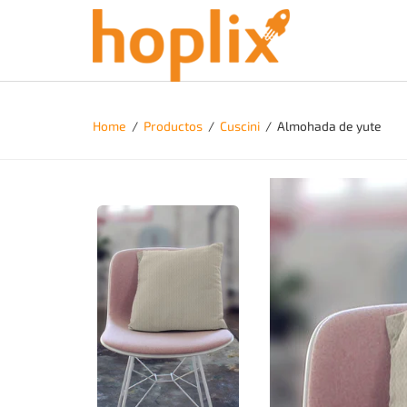
Home
/
Productos
/
Cuscini
/
Almohada de yute