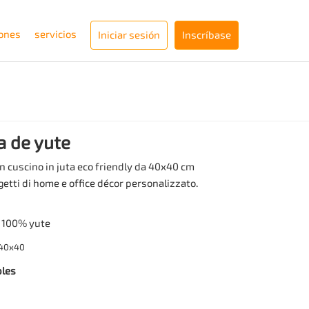
iones
servicios
Iniciar sesión
Inscríbase
 de yute
 cuscino in juta eco friendly da 40x40 cm
etti di home e office décor personalizzato.
ato una struttura in fibra naturale con
ige, imbottitura inclusa e zip inferiore, ideale
o 100% yute
blimatica ad alta definizione su entrambi i
-40x40
bles