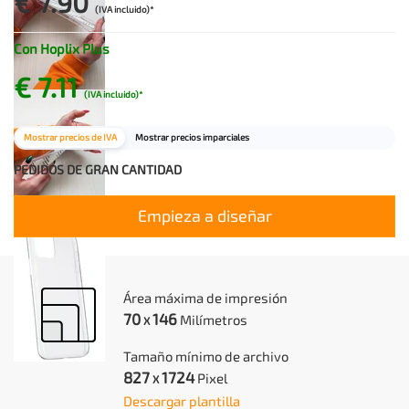
€ 7.90
(IVA incluido)*
Con Hoplix Plus
€ 7.11
(IVA incluido)*
Mostrar precios de IVA
Mostrar precios imparciales
PEDIDOS DE GRAN CANTIDAD
Empieza a diseñar
Área máxima de impresión
70
146
Milímetros
X
Tamaño mínimo de archivo
827
1724
Pixel
X
Descargar plantilla