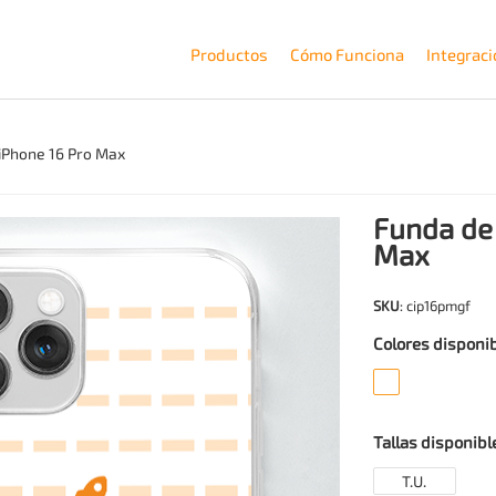
Productos
Cómo Funciona
Integrac
iPhone 16 Pro Max
Funda de
Max
SKU
: cip16pmgf
Colores disponi
Tallas disponibl
T.U.