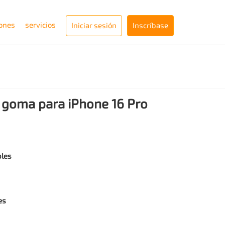
iones
servicios
Iniciar sesión
Inscríbase
 goma para iPhone 16 Pro
bles
es