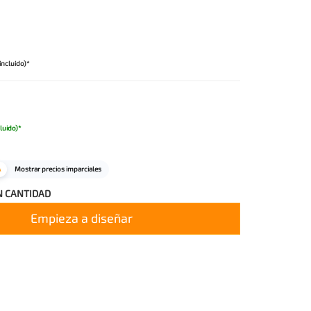
incluido)*
cluido)*
A
Mostrar precios imparciales
N CANTIDAD
Empieza a diseñar