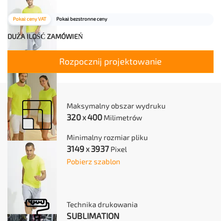
Pokaż ceny VAT
Pokaż bezstronne ceny
DUŻA ILOŚĆ ZAMÓWIEŃ
Rozpocznij projektowanie
Maksymalny obszar wydruku
320
400
Milimetrów
X
Minimalny rozmiar pliku
3149
3937
Pixel
X
Pobierz szablon
Technika drukowania
SUBLIMATION