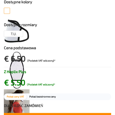
Dostępne kolory
Dostępne rozmiary
T.U.
Cena podstawowa
€ 6.50
(Podatek VAT wliczony)*
Z Hoplix Plus
€ 5.50
(Podatek VAT wliczony)*
Pokaż ceny VAT
Pokaż bezstronne ceny
DUŻA ILOŚĆ ZAMÓWIEŃ