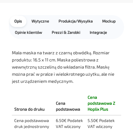
Opis
Wytyczne
Produkcja/Wysyłka
Mockup
Opinie klientów
Prezzi & Zarobki
Integracje
Mała maska na twarz z czarną obwódką. Rozmiar
produktu: 16.5 x 11 cm. Maska poliestrowa z
wewnętrzną szczeliną do wkładania filtra. Maskę
można prać w pralce i wielokrotnego użytku, ale nie
jest urządzeniem medycznym.
Cena
Cena
podstawowa Z
Strona do druku
podstawowa
Hoplix Plus
Cena podstawowa
6.50€ Podatek
5.50€ Podatek
druk jednostronny
VAT wliczony
VAT wliczony