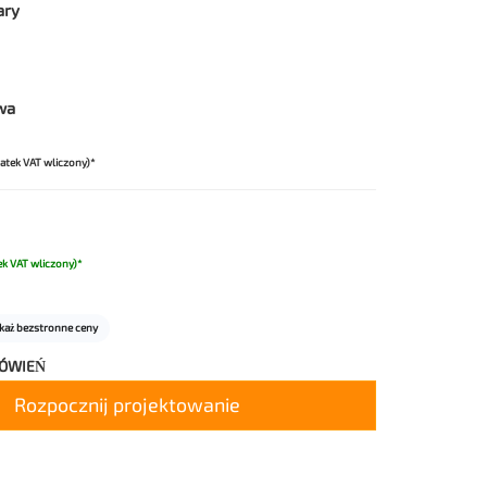
ary
wa
atek VAT wliczony)*
k VAT wliczony)*
każ bezstronne ceny
MÓWIEŃ
Rozpocznij projektowanie