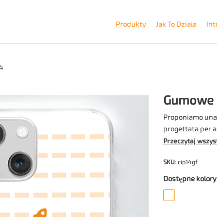
Produkty
Jak To Działa
Int
4
Gumowe e
Proponiamo una 
progettata per a
applicabile in po
Przeczytaj wszys
materiale. La p
SKU
: cip14gf
una placchetta i
integrata nella c
Dostępne kolory
fotocamera e le 
accessibili e prot
prevenire graffi