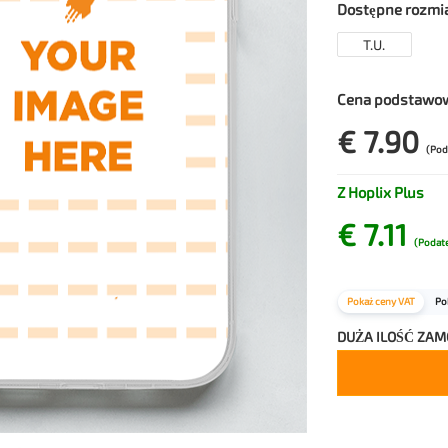
Dostępne rozmi
T.U.
Cena podstawo
€ 7.90
(Pod
Z Hoplix Plus
€ 7.11
(Podate
Pokaż ceny VAT
Po
DUŻA ILOŚĆ ZA