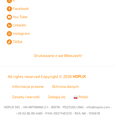
X
Facebook
You Tube
Linkedin
Instagram
TikTok
Drukowane z
we Włoszech!
All rights reserved Copyright © 2026
HOPLIX
Informacje prawne
Ochrona danych
Zasady i warunki
Zaloguj się
Polski
HOPLIX SRL - VIA ANTINIANA 2/I - 80078 - POZZUOLI (NA) -
info@hoplix.com
-
+39 02 86 89 4485 - P.IVA: 09217461210 - REA: NA - 1016678