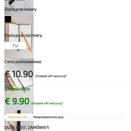
Dostępne kolory
Dostępne rozmiary
T.U.
Cena podstawowa
€ 10.90
(Podatek VAT wliczony)*
Z Hoplix Plus
€ 9.90
(Podatek VAT wliczony)*
Pokaż ceny VAT
Pokaż bezstronne ceny
DUŻA ILOŚĆ ZAMÓWIEŃ