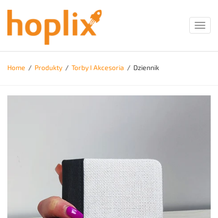
Toggl
navig
Home
/
Produkty
/
Torby I Akcesoria
/
Dziennik