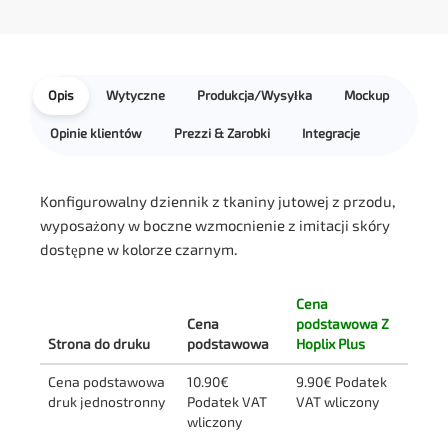
Opis
Wytyczne
Produkcja/Wysyłka
Mockup
Opinie klientów
Prezzi & Zarobki
Integracje
Konfigurowalny dziennik z tkaniny jutowej z przodu,
wyposażony w boczne wzmocnienie z imitacji skóry
dostępne w kolorze czarnym.
Cena
Cena
podstawowa Z
Strona do druku
podstawowa
Hoplix Plus
Cena podstawowa
10.90€
9.90€ Podatek
druk jednostronny
Podatek VAT
VAT wliczony
wliczony