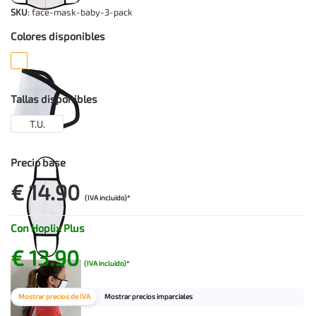
SKU
: face-mask-baby-3-pack
Colores disponibles
Tallas disponibles
T.U.
Precio base
€ 14.90
(IVA incluido)*
Con Hoplix Plus
€ 13.90
(IVA incluido)*
Mostrar precios de IVA
Mostrar precios imparciales