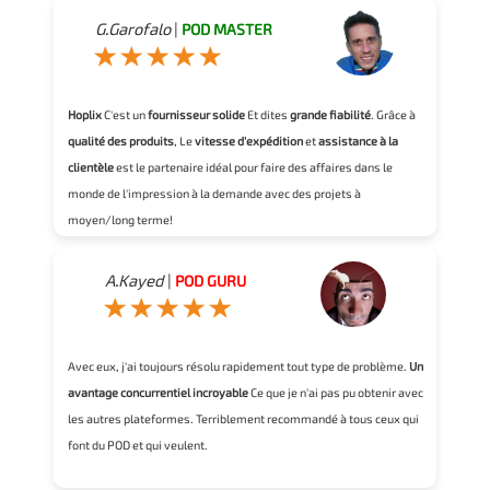
G.Garofalo
|
POD MASTER
Hoplix
C'est un
fournisseur solide
Et dites
grande fiabilité
. Grâce à
qualité des produits
, Le
vitesse d'expédition
et
assistance à la
clientèle
est le partenaire idéal pour faire des affaires dans le
monde de l'impression à la demande avec des projets à
moyen/long terme!
A.Kayed
|
POD GURU
Avec eux, j'ai toujours résolu rapidement tout type de problème.
Un
avantage concurrentiel incroyable
Ce que je n'ai pas pu obtenir avec
les autres plateformes. Terriblement recommandé à tous ceux qui
font du POD et qui veulent.