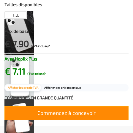
comprometterne la funzionalità.
Tailles disponibles
T.U.
Prix de base
€ 7.90
(TVA incluse)*
Avec Hoplix Plus
€ 7.11
(TVA incluse)*
Afficher les prix de TVA
Afficher des prix impartiaux
COMMANDES EN GRANDE QUANTITÉ
Commencez à concevoir