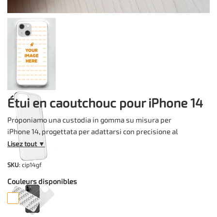
Étui en caoutchouc pour iPhone 14
Proponiamo una custodia in gomma su misura per
iPhone 14, progettata per adattarsi con precisione al
dispositivo e applicabile in pochi secondi grazie alla
Lisez tout ▼
flessibilità del materiale. La personalizzazione avviene
SKU
: cip14gf
tramite stampa su una placchetta in metallo flessibile,
successivamente integrata nella cover trasparente.
Couleurs disponibles
Tutti i pulsanti, la fotocamera e le porte di ricarica
rimangono pienamente accessibili e protetti, inclusi i
tasti laterali rivestiti per prevenire graffi senza