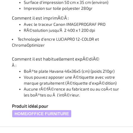
Surface d'impression 50 cm x 35 cm (environ)
Impression sur toile polyester 280gr
Comment il est imprimÃ©Â :
Avec le traceur Canon IMAGEPROGRAF PRO
RÃ©solution jusqu'Ã 2 400 x 1 200 dpi
Technologie d'encre LUCIAPRO 12-COLOR et
ChromaOptimizer
Comment il est habituellement expÃ©diÃ©
Â :
BoÃ®te plate Havana 46x36x5 (cm) (poids 210gr)
Vous pouvez apposer une Ã©tiquette avec votre
marque gratuitement (Ã©tiquette d'expÃ©dition)
Aucune rÃ©fÃ©rence au fabricant ou au coÃ»t sur
les boÃ®tes ou Ã l'intÃ©rieur.
Produit idéal pour
HOME/OFFICE FURNITURE