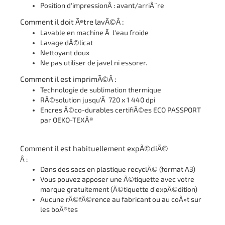
Position d'impressionÂ : avant/arriÃ¨re
Comment il doit Ãªtre lavÃ©Â :
Lavable en machine Ã l'eau froide
Lavage dÃ©licat
Nettoyant doux
Ne pas utiliser de javel ni essorer.
Comment il est imprimÃ©Â :
Technologie de sublimation thermique
RÃ©solution jusqu'Ã 720 x 1 440 dpi
Encres Ã©co-durables certifiÃ©es ECO PASSPORT
par OEKO-TEXÂ®
Comment il est habituellement expÃ©diÃ©
Â :
Dans des sacs en plastique recyclÃ© (format A3)
Vous pouvez apposer une Ã©tiquette avec votre
marque gratuitement (Ã©tiquette d'expÃ©dition)
Aucune rÃ©fÃ©rence au fabricant ou au coÃ»t sur
les boÃ®tes