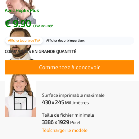
Avec Hoplix Plus
€ 9.90
(TVA incluse)*
Afficher les prix de TVA
Afficher des prix impartiaux
COMMANDES EN GRANDE QUANTITÉ
Commencez à concevoir
Surface imprimable maximale
430
245
Millimètres
X
Taille de fichier minimale
3386
1929
Pixel
X
Télécharger le modèle