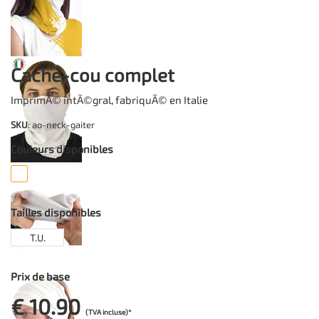
Cache-cou complet
ImprimÃ© intÃ©gral, fabriquÃ© en Italie
SKU
: ao-neck-gaiter
Couleurs disponibles
Tailles disponibles
T.U.
Prix de base
€ 10.90
(TVA incluse)*