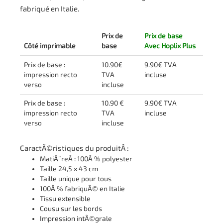
fabriqué en Italie.
Prix de
Prix de base
Côté imprimable
base
Avec Hoplix Plus
Prix de base :
10.90€
9.90€ TVA
impression recto
TVA
incluse
verso
incluse
Prix de base :
10.90 €
9.90€ TVA
impression recto
TVA
incluse
verso
incluse
CaractÃ©ristiques du produitÂ :
MatiÃ¨reÂ : 100Â % polyester
Taille 24,5 x 43 cm
Taille unique pour tous
100Â % fabriquÃ© en Italie
Tissu extensible
Cousu sur les bords
Impression intÃ©grale