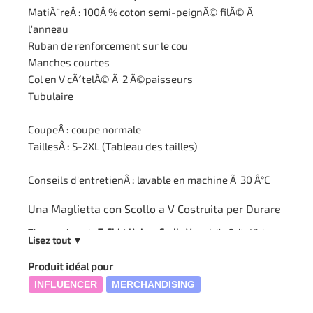
MatiÃ¨reÂ : 100Â % coton semi-peignÃ© filÃ© Ã
l'anneau
Ruban de renforcement sur le cou
Manches courtes
Col en V cÃ´telÃ© Ã 2 Ã©paisseurs
Tubulaire
CoupeÂ : coupe normale
TaillesÂ : S-2XL (Tableau des tailles)
Conseils d'entretienÂ : lavable en machine Ã 30 Â°C
Una Maglietta con Scollo a V Costruita per Durare
Ti proponiamo la
T-Shirt Unisex Scollo V
modello Sol's Victory:
Lisez tout ▼
un capo unisex in jersey di cotone senza cuciture laterali,
pensato per chi cerca una base solida su cui costruire la propria
Produit idéal pour
grafica personalizzata. La struttura
tubolare
— ovvero tessuta
INFLUENCER
MERCHANDISING
in modo continuo senza giunture sui fianchi — garantisce una