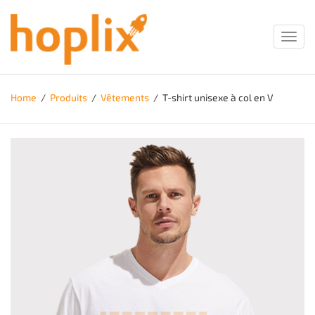
Toggl
navig
Home
/
Produits
/
Vêtements
/
T-shirt unisexe à col en V