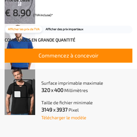
Disponibile in 11 colori nelle
€ 8.90
taglie dalla S alla XXL, con
(TVA incluse)*
area stampabile massima di
Afficher les prix de TVA
Afficher des prix impartiaux
320×400 mm su fronte e retro.
COMMANDES EN GRANDE QUANTITÉ
Stampiamo con tecnologia
DTG o DTF fino a 1.200×1.200
Commencez à concevoir
dpi, con inchiostri certificati
ECO PASSPORT da OEKO-TEX®.
Surface imprimable maximale
320
400
Millimètres
X
Taille de fichier minimale
3149
3937
Pixel
X
Télécharger le modèle