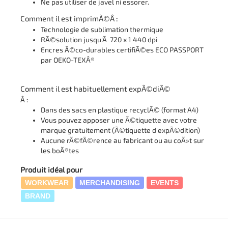
Ne pas utiliser de javel ni essorer.
Comment il est imprimÃ©Â :
Technologie de sublimation thermique
RÃ©solution jusqu'Ã 720 x 1 440 dpi
Encres Ã©co-durables certifiÃ©es ECO PASSPORT
par OEKO-TEXÂ®
Comment il est habituellement expÃ©diÃ©
Â :
Dans des sacs en plastique recyclÃ© (format A4)
Vous pouvez apposer une Ã©tiquette avec votre
marque gratuitement (Ã©tiquette d'expÃ©dition)
Aucune rÃ©fÃ©rence au fabricant ou au coÃ»t sur
les boÃ®tes
Produit idéal pour
WORKWEAR
MERCHANDISING
EVENTS
BRAND