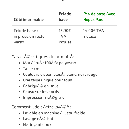
Prix de
Prix de base Avec
Côté imprimable
base
Hoplix Plus
Prix de base :
15.90€
14.90€ TVA
impression recto
TVA
incluse
verso
incluse
CaractÃ©ristiques du produitÂ :
MatiÃ¨reÂ : 100Â % polyester
Taille cm
Couleurs disponiblesÂ : blanc, noir, rouge
Une taille unique pour tous
FabriquÃ© en Italie
Cousu sur les bords
Impression intÃ©grale
Comment il doit Ãªtre lavÃ©Â :
Lavable en machine Ã l'eau froide
Lavage dÃ©licat
Nettoyant doux