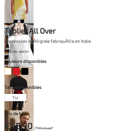
Tablier All Over
Impression intÃ©grale fabriquÃ©e en Italie
SKU
: ao-apron
Couleurs disponibles
Tailles disponibles
T.U.
Prix de base
€ 15.90
(TVA incluse)*