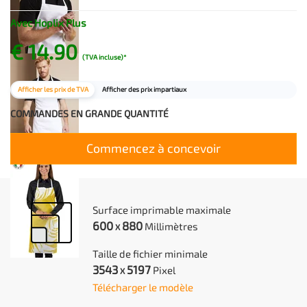
Avec Hoplix Plus
€ 14.90
(TVA incluse)*
Afficher les prix de TVA
Afficher des prix impartiaux
COMMANDES EN GRANDE QUANTITÉ
Commencez à concevoir
Surface imprimable maximale
600
880
Millimètres
X
Taille de fichier minimale
3543
5197
Pixel
X
Télécharger le modèle