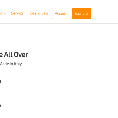
ioni
Servizi
Casi d'uso
Accedi
Iscriviti
 All Over
ade in Italy
i
i