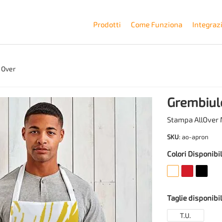
Prodotti
Come Funziona
Integraz
 Over
Grembiule
Stampa AllOver M
SKU
: ao-apron
Colori Disponibil
Taglie disponibil
T.U.