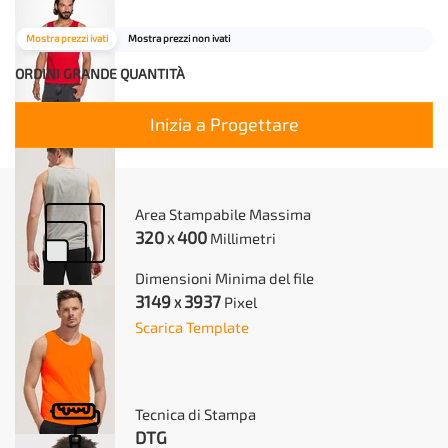
Mostra prezzi ivati
Mostra prezzi non ivati
ORDINI GRANDE QUANTITÀ
Inizia a Progettare
Area Stampabile Massima
320
400
Millimetri
X
Dimensioni Minima del file
3149
3937
Pixel
X
Scarica Template
Tecnica di Stampa
DTG