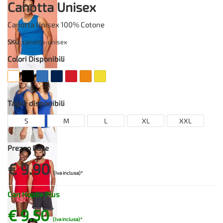
Canotta Unisex
Canotta Unisex 100% Cotone
SKU
: canotta-unisex
Colori Disponibili
Taglie disponibili
S
M
L
XL
XXL
Prezzo Base
€ 9.90
(Iva inclusa)*
Con Hoplix Plus
€ 9.50
(Iva inclusa)*