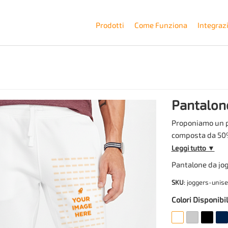
Prodotti
Come Funziona
Integraz
Pantalon
Proponiamo un pa
composta da 50%
g: una struttura
Leggi tutto ▼
alla forma. Il mo
Pantalone da jog
tasche laterali a
SKU
: joggers-unis
cintura con fondo
taglie dalla S al
Colori Disponibil
posizionabile sul
posteriore (retro