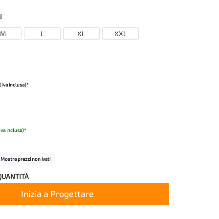
i
M
L
XL
XXL
(Iva inclusa)*
Iva inclusa)*
Mostra prezzi non ivati
QUANTITÀ
Inizia a Progettare