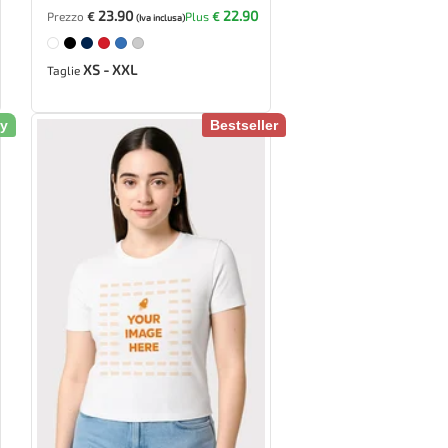
23.90
22.90
Prezzo
€
Plus
€
(Iva inclusa)
XS - XXL
Taglie
ly
Bestseller