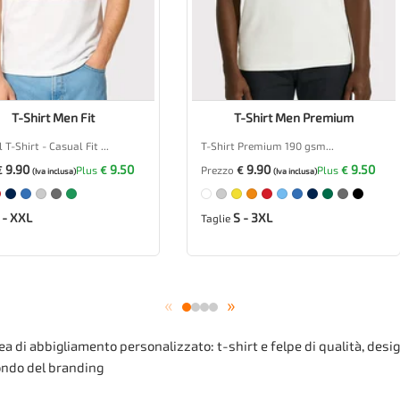
T-Shirt Men Fit
T-Shirt Men Premium
 T-Shirt - Casual Fit ...
T-Shirt Premium 190 gsm...
9.90
9.50
9.90
9.50
€
Plus
€
Prezzo
€
Plus
€
(Iva inclusa)
(Iva inclusa)
 - XXL
S - 3XL
Taglie
«
»
a di abbigliamento personalizzato: t-shirt e felpe di qualità, design
mondo del branding