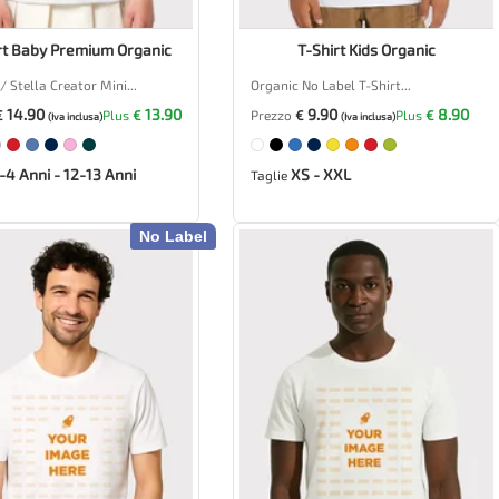
rt Baby Premium Organic
T-Shirt Kids Organic
/ Stella Creator Mini...
Organic No Label T-Shirt...
14.90
13.90
9.90
8.90
€
Plus
€
Prezzo
€
Plus
€
(Iva inclusa)
(Iva inclusa)
-4 Anni - 12-13 Anni
XS - XXL
Taglie
No Label