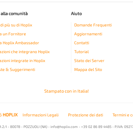
 alla comunità
Aiuto
di più su di Hoplix
Domande Frequenti
a un Fornitore
Aggiornamenti
a Hoplix Ambassador
Contatti
azioni che integrano Hoplix
Tutorial
zioni integrate in Hoplix
Stato dei Server
ste & Suggerimenti
Mappa del Sito
Stampato con
in Italia!
26
HOPLIX
Informazioni Legali
Protezione dei dati
Termini e c
 2/I - 80078 - POZZUOLI (NA) -
info@hoplix.com
- +39 02 86 89 4485 - P.IVA: 0921