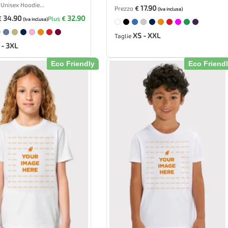
Unisex Hoodie...
17.90
Prezzo
€
(Iva inclusa)
34.90
32.90
€
Plus
€
(Iva inclusa)
XS - XXL
Taglie
 - 3XL
Eco Friendly
Eco Friend