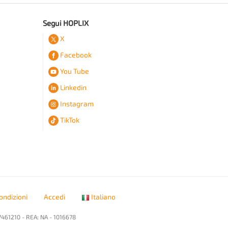
Segui HOPLIX
X
Facebook
You Tube
Linkedin
Instagram
TikTok
ondizioni
Accedi
Italiano
7461210 - REA: NA - 1016678