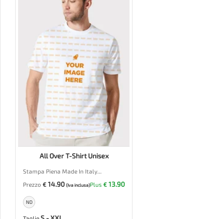
All Over T-Shirt Unisex
Stampa Piena Made In Italy...
14.90
13.90
Prezzo
€
Plus
€
(Iva inclusa)
ND
S - XXL
Taglie