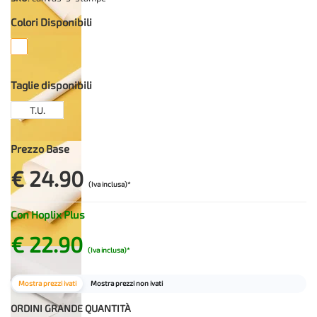
Colori Disponibili
Taglie disponibili
T.U.
Prezzo Base
€ 24.90
(Iva inclusa)*
Con Hoplix Plus
€ 22.90
(Iva inclusa)*
Mostra prezzi ivati
Mostra prezzi non ivati
ORDINI GRANDE QUANTITÀ