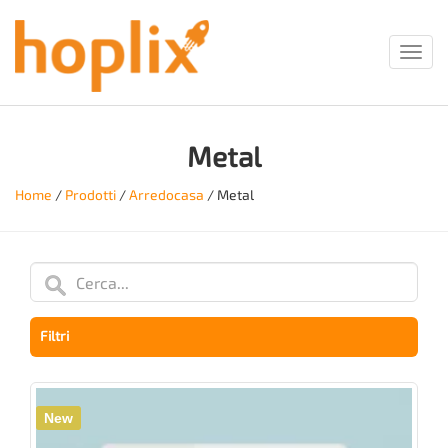
Toggl
navig
Metal
Home
/
Prodotti
/
Arredocasa
/
Metal
Filtri
New