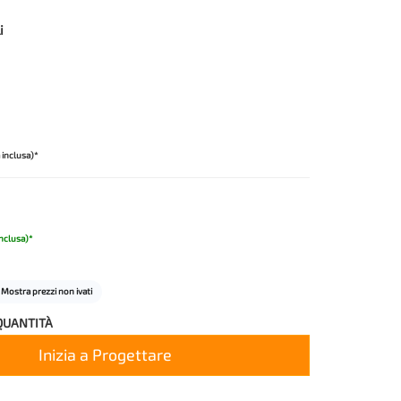
i
 inclusa)*
inclusa)*
Mostra prezzi non ivati
QUANTITÀ
Inizia a Progettare