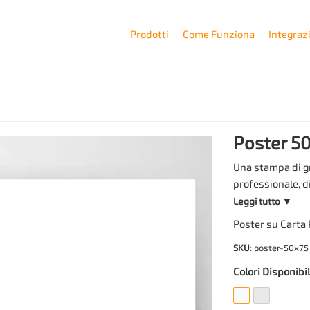
Prodotti
Come Funziona
Integraz
Poster 5
Una stampa di g
professionale, d
matte. Le dimens
Leggi tutto ▼
espressivo ampi
Poster su Carta 
conferisce corpo
SKU
: poster-50x75
plotter Canon a 
1.200 dpi. Il pre
Colori Disponibil