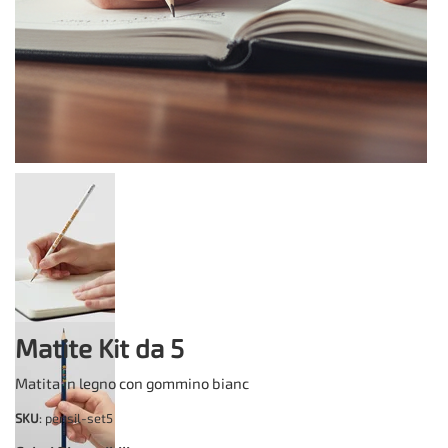
Matite Kit da 5
Matita in legno con gommino bianc
SKU
: pensil-set5