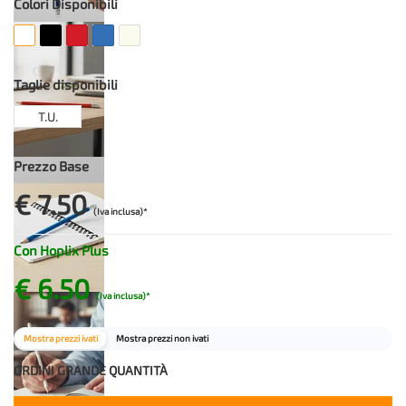
Colori Disponibili
Taglie disponibili
T.U.
Prezzo Base
€ 7.50
(Iva inclusa)*
Con Hoplix Plus
€ 6.50
(Iva inclusa)*
Mostra prezzi ivati
Mostra prezzi non ivati
ORDINI GRANDE QUANTITÀ