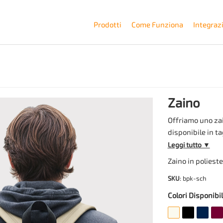
Prodotti
Come Funziona
Integraz
Zaino
Offriamo uno zai
disponibile in t
pezzo viene sta
Leggi tutto ▼
massima di 120×1
Zaino in poliest
Ideale per merch
SKU
: bpk-sch
è spedito in bust
personalizzata g
Colori Disponibil
produttore.