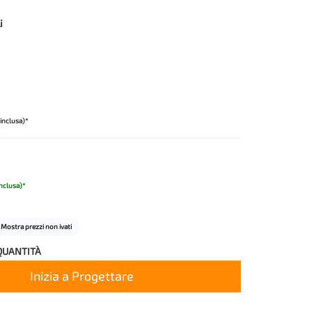
i
 inclusa)*
inclusa)*
Mostra prezzi non ivati
QUANTITÀ
Inizia a Progettare