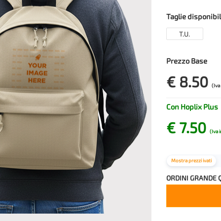
Taglie disponibil
T.U.
Prezzo Base
€ 8.50
(Iva
Con Hoplix Plus
€ 7.50
(Iva 
Mostra prezzi ivati
ORDINI GRANDE 