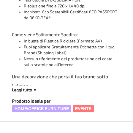
Tecnologia DYE-SUBLIMATION
Risoluzione fino a 720 x 1.440 dpi
Inchiostri Eco Sostenibili Certificati ECO PASSPORT
da OEKO-TEX®
Come viene Solitamente Spedito:
In buste di Plastica Riciclata (Formato A4)
Puoi applicare Gratuitamente Etichetta con il tuo
Brand (Shipping Label)
Nessun riferimento del produttore ne del costo
sulla scatole ne all'interno.
Una decorazione che porta il tuo brand sotto
l'albero
Leggi tutto ▼
Offriamo questa pallina natalizia in
alluminio chromaluxe
Prodotto ideale per
come soluzione di personalizzazione per chi cerca un oggetto
HOME/OFFICE FURNITURE
EVENTS
decorativo con un livello di finitura superiore rispetto alle
classiche sfere in plastica o vetro. La base
chromaluxe bianca
a finitura lucida
è il supporto ideale per la stampa a
sublimazione: i colori vengono assorbiti direttamente nel