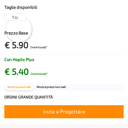
fisso da €5,90 IVA inclusa per uno o due lati stampati.
Taglie disponibili
T.U.
Prezzo Base
€ 5.90
(Iva inclusa)*
Con Hoplix Plus
€ 5.40
(Iva inclusa)*
Mostra prezzi ivati
Mostra prezzi non ivati
ORDINI GRANDE QUANTITÀ
Inizia a Progettare