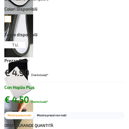
Colori Disponibili
Taglie disponibili
T.U.
Prezzo Base
€ 4.90
(Iva inclusa)*
Con Hoplix Plus
€ 4.50
(Iva inclusa)*
Mostra prezzi ivati
Mostra prezzi non ivati
ORDINI GRANDE QUANTITÀ