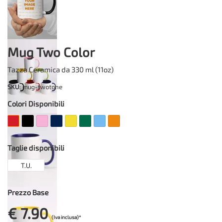
Mug Two Color
Tazza Ceramica da 330 ml (11oz)
SKU
: mug-twotone
Colori Disponibili
Taglie disponibili
T.U.
Prezzo Base
€ 7.90
(Iva inclusa)*