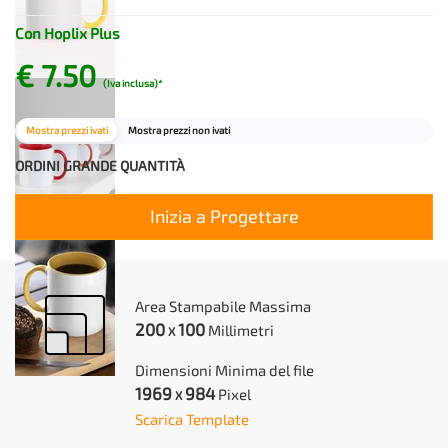
Con Hoplix Plus
€ 7.50
(Iva inclusa)*
Mostra prezzi ivati
Mostra prezzi non ivati
ORDINI GRANDE QUANTITÀ
Inizia a Progettare
Area Stampabile Massima
200
100
Millimetri
X
Dimensioni Minima del file
1969
984
Pixel
X
Scarica Template