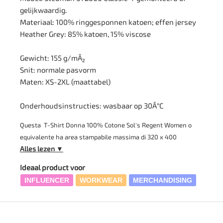
gelijkwaardig.
Materiaal: 100% ringgesponnen katoen; effen jersey
Heather Grey: 85% katoen, 15% viscose
Gewicht: 155 g/mÂ²
Snit: normale pasvorm
Maten: XS-2XL (maattabel)
Onderhoudsinstructies: wasbaar op 30Â°C
Questa T-Shirt Donna 100% Cotone Sol's Regent Women o
equivalente ha area stampabile massima di 320 x 400
Alles lezen ▼
millimetri e una base adatta alla personalizzazione con logo,
brand e frasi. Questa maglia da donna è realizzata in 100%
Ideaal product voor
cotone semipettinato Ringspun, con jersey semplice da 155
INFLUENCER
WORKWEAR
MERCHANDISING
g/m², cuciture laterali, nastro di rinforzo sul collo e girocollo
con bordo a costina. Trovi 17 colori disponibili e una vestibilità
avvitata con punto vita sfiancato. La personalizzazione viene
eseguita in stampa DTG sul fronte o sul retro.