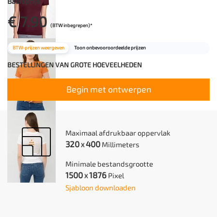
Basisprijs
€ 7.90
(BTW inbegrepen)*
BTW-prijzen weergeven
Toon onbevooroordeelde prijzen
BESTELLINGEN VAN GROTE HOEVEELHEDEN
Begin met ontwerpen
Maximaal afdrukbaar oppervlak
320
400
Millimeters
X
Minimale bestandsgrootte
1500
1876
Pixel
X
Sjabloon downloaden