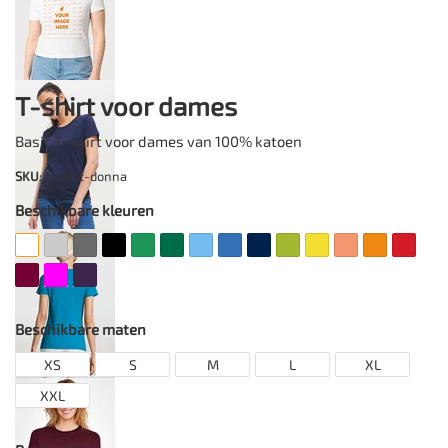
T-shirt voor dames
Basic T-shirt voor dames van 100% katoen
SKU
: t-shirt-donna
Beschikbare kleuren
Beschikbare maten
XS
S
M
L
XL
XXL