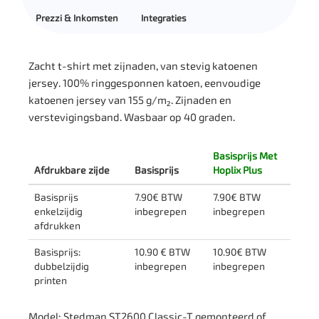
Prezzi & Inkomsten
Integraties
Zacht t-shirt met zijnaden, van stevig katoenen
jersey. 100% ringgesponnen katoen, eenvoudige
katoenen jersey van 155 g/m². Zijnaden en
verstevigingsband. Wasbaar op 40 graden.
Basisprijs Met
Afdrukbare zijde
Basisprijs
Hoplix Plus
Basisprijs
7.90€ BTW
7.90€ BTW
enkelzijdig
inbegrepen
inbegrepen
afdrukken
Basisprijs:
10.90 € BTW
10.90€ BTW
dubbelzijdig
inbegrepen
inbegrepen
printen
Model: Stedman ST2600 Classic-T gemonteerd of