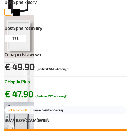
Dostępne kolory
Dostępne rozmiary
T.U.
Cena podstawowa
€ 49.90
(Podatek VAT wliczony)*
Z Hoplix Plus
€ 47.90
(Podatek VAT wliczony)*
Pokaż ceny VAT
Pokaż bezstronne ceny
DUŻA ILOŚĆ ZAMÓWIEŃ