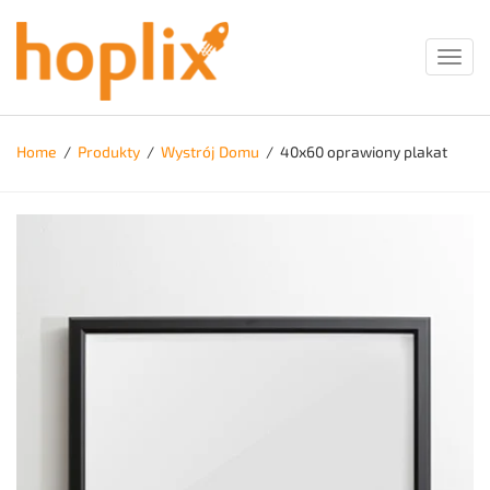
Toggl
navig
Home
/
Produkty
/
Wystrój Domu
/
40x60 oprawiony plakat