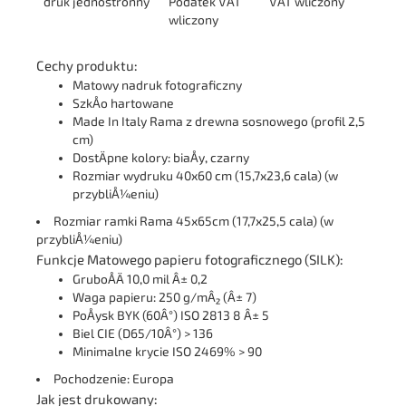
druk jednostronny
Podatek VAT
VAT wliczony
wliczony
Cechy produktu:
Matowy nadruk fotograficzny
SzkÅo hartowane
Made In Italy Rama z drewna sosnowego (profil 2,5
cm)
DostÄpne kolory: biaÅy, czarny
Rozmiar wydruku 40x60 cm (15,7x23,6 cala) (w
przybliÅ¼eniu)
Rozmiar ramki Rama 45x65cm (17,7x25,5 cala) (w
przybliÅ¼eniu)
Funkcje Matowego papieru fotograficznego (SILK):
GruboÅÄ 10,0 mil Â± 0,2
Waga papieru: 250 g/mÂ² (Â± 7)
PoÅysk BYK (60Â°) ISO 2813 8 Â± 5
Biel CIE (D65/10Â°) > 136
Minimalne krycie ISO 2469% > 90
Pochodzenie: Europa
Jak jest drukowany: