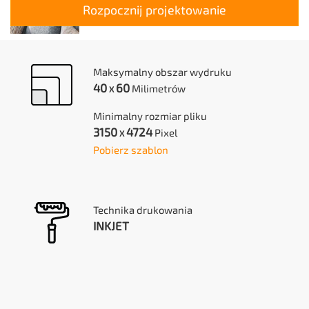
Rozpocznij projektowanie
Maksymalny obszar wydruku
40
60
Milimetrów
X
Minimalny rozmiar pliku
3150
4724
Pixel
X
Pobierz szablon
Technika drukowania
INKJET