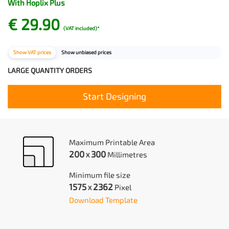
With Hoplix Plus
€ 29.90
(VAT included)*
Show VAT prices
Show unbiased prices
LARGE QUANTITY ORDERS
Start Designing
Maximum Printable Area
200
300
Millimetres
X
Minimum file size
1575
2362
Pixel
X
Download Template