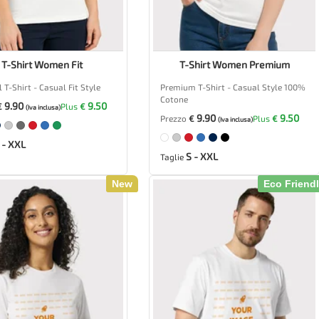
T-Shirt Women Fit
T-Shirt Women Premium
 T-Shirt - Casual Fit Style
Premium T-Shirt - Casual Style 100%
Cotone
9.90
9.50
€
Plus
€
(Iva inclusa)
9.90
9.50
Prezzo
€
Plus
€
(Iva inclusa)
 - XXL
S - XXL
Taglie
New
Eco Friend