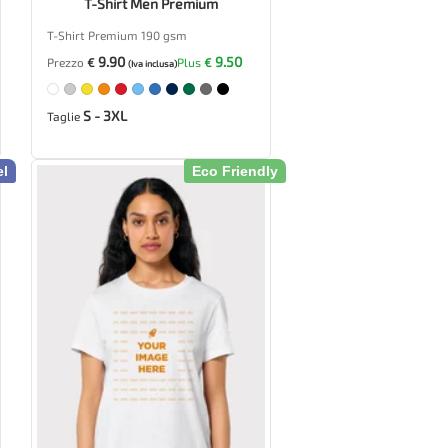
T-Shirt Men Premium
T-Shirt Premium 190 gsm
9.90
9.50
Prezzo
€
Plus
€
(Iva inclusa)
S - 3XL
Taglie
el
Eco Friendly