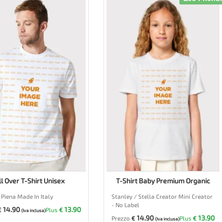
ll Over T-Shirt Unisex
T-Shirt Baby Premium Organic
Piena Made In Italy
Stanley / Stella Creator Mini Creator
- No Label
14.90
13.90
€
Plus
€
(Iva inclusa)
14.90
13.90
Prezzo
€
Plus
€
(Iva inclusa)