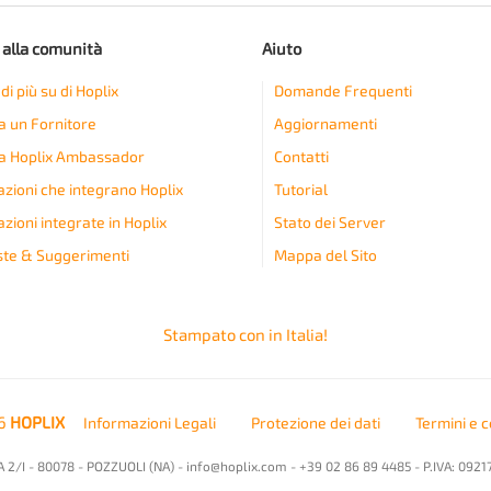
 alla comunità
Aiuto
di più su di Hoplix
Domande Frequenti
a un Fornitore
Aggiornamenti
a Hoplix Ambassador
Contatti
azioni che integrano Hoplix
Tutorial
zioni integrate in Hoplix
Stato dei Server
ste & Suggerimenti
Mappa del Sito
Stampato con
in Italia!
26
HOPLIX
Informazioni Legali
Protezione dei dati
Termini e c
 2/I - 80078 - POZZUOLI (NA) -
info@hoplix.com
- +39 02 86 89 4485 - P.IVA: 0921