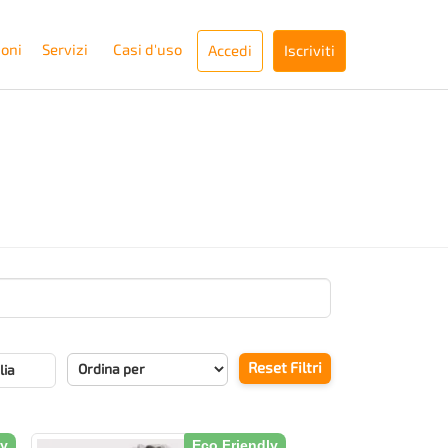
ioni
Servizi
Casi d'uso
Accedi
Iscriviti
Reset Filtri
lia
ly
Eco Friendly