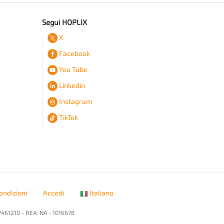
Segui HOPLIX
X
Facebook
You Tube
Linkedin
Instagram
TikTok
ondizioni
Accedi
Italiano
7461210 - REA: NA - 1016678