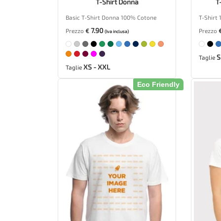
T-Shirt Donna
T
Basic T-Shirt Donna 100% Cotone
T-Shirt
7.90
Prezzo
€
Prezzo
(Iva inclusa)
S
Taglie
XS - XXL
Taglie
Eco Friendly