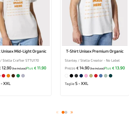
t Unisex Mid-Light Organic
T-Shirt Unisex Premium Organic
/ Stella Crafter STTU170
Stanley / Stella Creator - No Label
12.90
11.90
14.90
13.90
€
Plus
€
Prezzo
€
Plus
€
(Iva inclusa)
(Iva inclusa)
 - XXL
S - XXL
Taglie
«
»