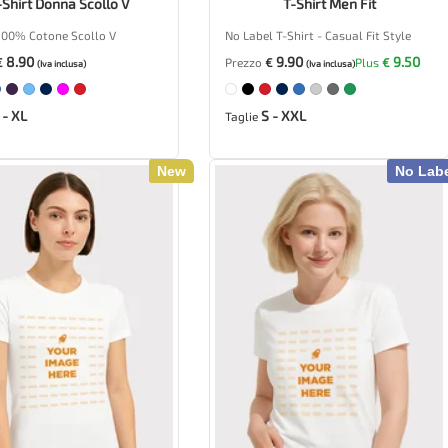
-Shirt Donna Scollo V
T-Shirt Men Fit
 100% Cotone Scollo V
No Label T-Shirt - Casual Fit Style
8.90
9.90
9.50
€
Prezzo
€
Plus
€
(Iva inclusa)
(Iva inclusa)
 - XL
S - XXL
Taglie
New
No Lab