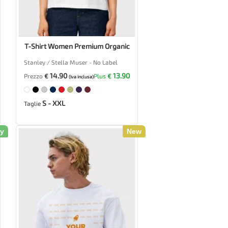
T-Shirt Women Premium Organic
Stanley / Stella Muser - No Label
14.90
13.90
Prezzo
€
Plus
€
(Iva inclusa)
S - XXL
Taglie
ly
New